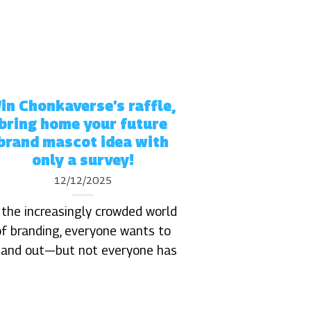
in Chonkaverse’s raffle,
29
bring home your future
Th11
brand mascot idea with
only a survey!
12/12/2025
 the increasingly crowded world
Official Ar
of branding, everyone wants to
dẫn phân bi
tand out—but not everyone has
Fa
Bạn đã bao giờ