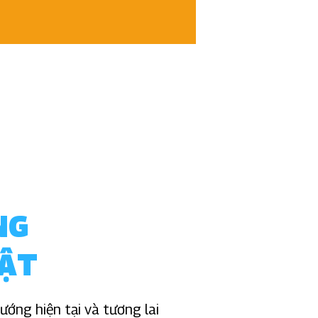
NG
ẬT
ớng hiện tại và tương lai