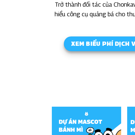
Trở thành đối tác của Chonkav
hiểu công cụ quảng bá cho th
XEM BIỂU PHÍ DỊCH 