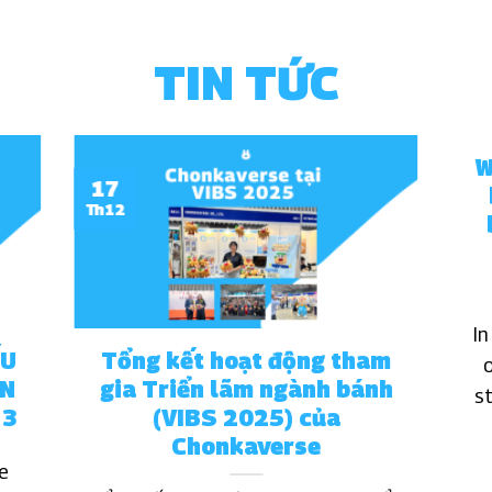
TIN TỨC
W
17
Th12
In
ẤU
Tổng kết hoạt động tham
ẠN
gia Triển lãm ngành bánh
s
 3
(VIBS 2025) của
Chonkaverse
e