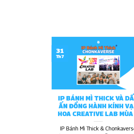
31
Th7
Việt Nam là
IP BÁNH MÌ THICK VÀ D
chim Lạc hay
ẤN ĐỒNG HÀNH KÍNH V
râu?
HOA CREATIVE LAB MÙA
ỏi, nếu phải chọn
IP Bánh Mì Thick & Chonkavers