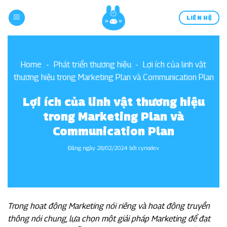
Skip
to
LIÊN HỆ
content
Home
-
Phát triển thương hiệu
-
Lợi ích của linh vật
thương hiệu trong Marketing Plan và Communication Plan
Lợi ích của linh vật thương hiệu
trong Marketing Plan và
Communication Plan
Đăng ngày
28/02/2024
bởi
cynodev
Trong hoạt động Marketing nói riêng và hoạt động truyền
thông nói chung, lựa chọn một giải pháp Marketing để đạt