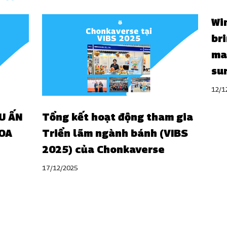
Wi
br
ma
su
12/1
U ẤN
Tổng kết hoạt động tham gia
OA
Triển lãm ngành bánh (VIBS
2025) của Chonkaverse
17/12/2025