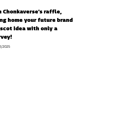
n Chonkaverse’s raffle,
ing home your future brand
scot idea with only a
rvey!
2/2025