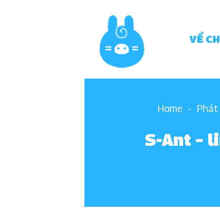
Skip
to
content
VỀ C
Home
-
Phát
S-Ant – 