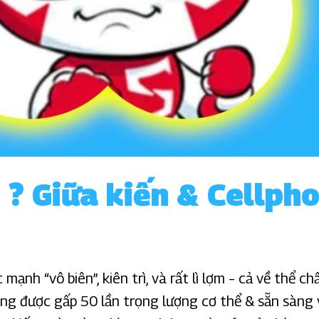
n ? Giữa kiến & Cellp
 mạnh “vô biên”, kiên trì, và rất lì lợm – cả về thể c
âng được gấp 50 lần trọng lượng cơ thể & sẵn sàng