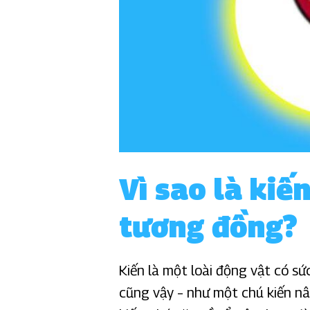
Vì sao là kiế
tương đồng?
Kiến là một loài động vật có sức
cũng vậy – như một chú kiến n