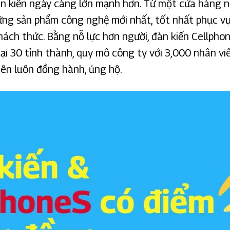
àn kiến ngày càng lớn mạnh hơn. Từ một cửa hàng n
ng sản phẩm công nghệ mới nhất, tốt nhất phục v
ách thức. Bằng nỗ lực hơn người, đàn kiến Cellph
tại 30 tỉnh thành, quy mô công ty với 3,000 nhân v
ên luôn đồng hành, ủng hộ.