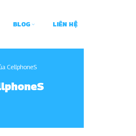
BLOG
LIÊN HỆ
của CellphoneS
ellphoneS