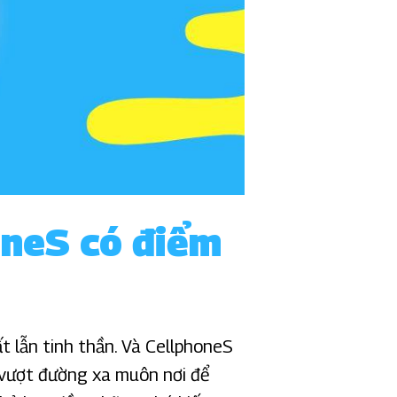
honeS có điểm
hất lẫn tinh thần. Và CellphoneS
 vượt đường xa muôn nơi để